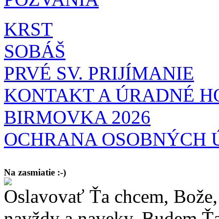
KRST
SOBÁŠ
PRVÉ SV. PRIJÍMANIE
KONTAKT A ÚRADNÉ H
BIRMOVKA 2026
OCHRANA OSOBNÝCH 
Na zasmiatie :-)
Oslavovať Ťa chcem, Bože, 
Malý chlapec sa modlí:
Pane Bože, ďakujem za otecka, za mamičku a prosím aj za Teba, Pane B
bez Teba počali?
navždy a naveky. Budem Ťa