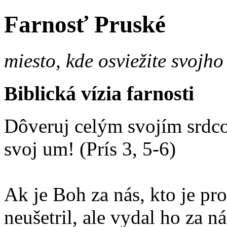
Farnosť Pruské
miesto, kde osviežite svojho
Biblická vízia farnosti
Dôveruj celým svojím srdco
svoj um! (Prís 3, 5-6)
Ak je Boh za nás, kto je p
neušetril, ale vydal ho za 