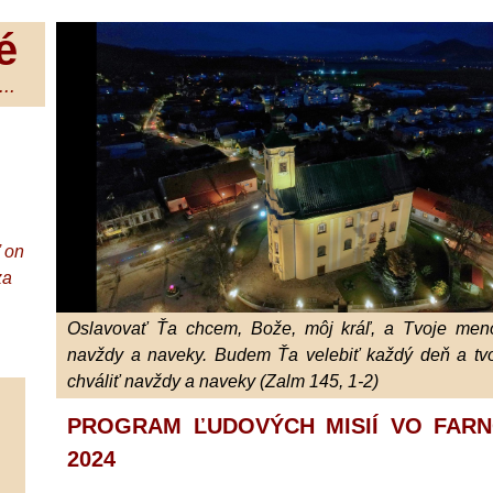
é
..
ď on
za
Oslavovať Ťa chcem, Bože, môj kráľ, a Tvoje meno
navždy a naveky. Budem Ťa velebiť každý deň a tv
chváliť navždy a naveky (Zalm 145, 1-2)
PROGRAM ĽUDOVÝCH MISIÍ VO FARN
2024