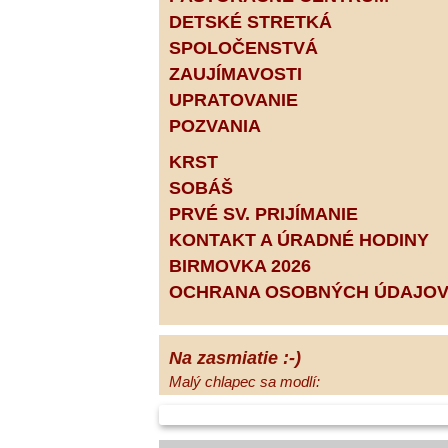
DETSKÉ STRETKÁ
SPOLOČENSTVÁ
ZAUJÍMAVOSTI
UPRATOVANIE
POZVANIA
KRST
SOBÁŠ
PRVÉ SV. PRIJÍMANIE
KONTAKT A ÚRADNÉ HODINY
BIRMOVKA 2026
OCHRANA OSOBNÝCH ÚDAJO
Na zasmiatie :-)
Malý chlapec sa modlí:
Pane Bože, ďakujem za otecka, za
mamičku a prosím aj za Teba, Pane Bože,
opatruj sa a dávaj na seba pozor, aby sa Ti