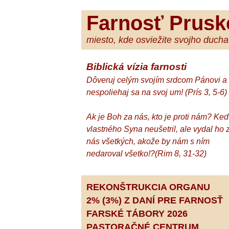
Farnosť Prusk
miesto, kde osviežite svojho ducha.
Biblická vízia farnosti
Dôveruj celým svojím srdcom Pánovi a
nespoliehaj sa na svoj um! (Prís 3, 5-6)
Ak je Boh za nás, kto je proti nám? Ke
vlastného Syna neušetril, ale vydal ho 
nás všetkých, akože by nám s ním
nedaroval všetko!?(Rim 8, 31-32)
REKONŠTRUKCIA ORGANU
2% (3%) Z DANÍ PRE FARNOSŤ
FARSKÉ TÁBORY 2026
PASTORAČNÉ CENTRUM