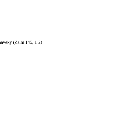
naveky (Zalm 145, 1-2)
by sme si bez Teba počali?