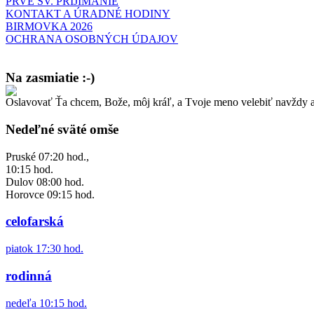
PRVÉ SV. PRIJÍMANIE
KONTAKT A ÚRADNÉ HODINY
BIRMOVKA 2026
OCHRANA OSOBNÝCH ÚDAJOV
Na zasmiatie :-)
Oslavovať Ťa chcem, Bože, môj kráľ, a Tvoje meno velebiť navždy a
Malý chlapec sa modlí:
Pane Bože, ďakujem za otecka, za mamičku a prosím aj za Teba, Pane B
Nedeľné sväté omše
Pruské 07:20 hod.,
10:15 hod.
Dulov 08:00 hod.
Horovce 09:15 hod.
celofarská
piatok 17:30 hod.
rodinná
nedeľa 10:15 hod.