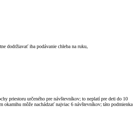
ktne dodržiavať iba podávanie chleba na ruku,
hy priestoru určeného pre návštevníkov; to neplatí pre deti do 10
nom okamihu môže nachádzať najviac 6 návštevníkov; táto podmienka