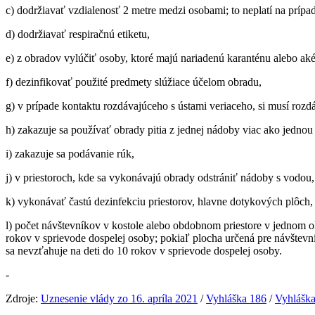
c) dodržiavať vzdialenosť 2 metre medzi osobami; to neplatí na príp
d) dodržiavať respiračnú etiketu,
e) z obradov vylúčiť osoby, ktoré majú nariadenú karanténu alebo ak
f) dezinfikovať použité predmety slúžiace účelom obradu,
g) v prípade kontaktu rozdávajúceho s ústami veriaceho, si musí rozd
h) zakazuje sa používať obrady pitia z jednej nádoby viac ako jednou
i) zakazuje sa podávanie rúk,
j) v priestoroch, kde sa vykonávajú obrady odstrániť nádoby s vodou,
k) vykonávať častú dezinfekciu priestorov, hlavne dotykových plôch,
l) počet návštevníkov v kostole alebo obdobnom priestore v jednom o
rokov v sprievode dospelej osoby; pokiaľ plocha určená pre návštev
sa nevzťahuje na deti do 10 rokov v sprievode dospelej osoby.
-
Zdroje:
Uznesenie vlády zo 16. apríla 2021
/
Vyhláška 186
/
Vyhlášk