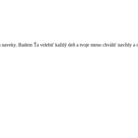
 naveky. Budem Ťa velebiť každý deň a tvoje meno chváliť navždy a 
ože, opatruj sa a dávaj na seba pozor, aby sa Ti nič nestalo, lebo čo 