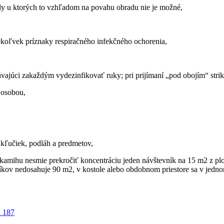
ady u ktorých to vzhľadom na povahu obradu nie je možné,
ékoľvek príznaky respiračného infekčného ochorenia,
ávajúci zakaždým vydezinfikovať ruky; pri prijímaní „pod obojím“ stri
 osobou,
 kľučiek, podláh a predmetov,
kamihu nesmie prekročiť koncentráciu jeden návštevník na 15 m2 z ploc
níkov nedosahuje 90 m2, v kostole alebo obdobnom priestore sa v jed
a 187