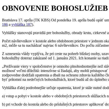
OBNOVENIE BOHOSLUŽIEB
Bratislava 17. apríla (TK KBS) Od pondelka 19. apríla budú opäť u
186
a
vyhláška 187
).
Vyhlášky stanovujú pravidlá pre bohoslužby, obrady krstu, cirkevné a
Počet návštevníkov v kostole alebo obdobnom priestore v jednom oka
m2, môže sa tu nachádzať najviac 6 návštevníkov. Do počtu zúčastnen
Z uznesenia vlády vyplýva, že pri ceste na pohreb blízkej osoby, uza
bohoslužby doteraz zakázané od 1. januára 2021. Ich konanie sa riad
„Prežívanie viery v spoločenstve je omnoho plnohodnotnejšie než sláv
možnosť veľmi dôležitá: intenzívne si žiadajú, aby mohli pristupovať
zodpovedne dodržali opatrenia a dbali na ochranu zdravia každého čl
byť prítomní na nedeľných bohoslužbách, ktoré budú až do úplného u
Vyhláška ďalej podrobnejšie určuje opatrenia, ktoré je stále nutné dod
a) vstup a pobyt v kostole alebo v obdobných priestoroch slúžiacich
b) pri vchode do kostola alebo do príslušných priestorov aplikovať d