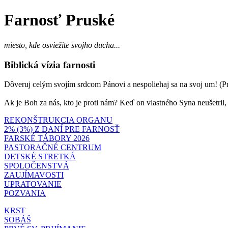
Farnosť Pruské
miesto, kde osviežite svojho ducha...
Biblická vízia farnosti
Dôveruj celým svojím srdcom Pánovi a nespoliehaj sa na svoj um! (Prí
Ak je Boh za nás, kto je proti nám? Keď on vlastného Syna neušetril
REKONŠTRUKCIA ORGANU
2% (3%) Z DANÍ PRE FARNOSŤ
FARSKÉ TÁBORY 2026
PASTORAČNÉ CENTRUM
DETSKÉ STRETKÁ
SPOLOČENSTVÁ
ZAUJÍMAVOSTI
UPRATOVANIE
POZVANIA
KRST
SOBÁŠ