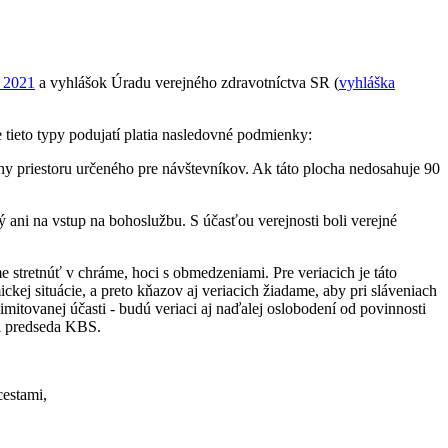
a 2021
a vyhlášok Úradu verejného zdravotníctva SR (
vyhláška
 tieto typy podujatí platia nasledovné podmienky:
y priestoru určeného pre návštevníkov. Ak táto plocha nedosahuje 90
 ani na vstup na bohoslužbu. S účasťou verejnosti boli verejné
 stretnúť v chráme, hoci s obmedzeniami. Pre veriacich je táto
kej situácie, a preto kňazov aj veriacich žiadame, aby pri sláveniach
itovanej účasti - budú veriaci aj naďalej oslobodení od povinnosti
al predseda KBS.
cestami,