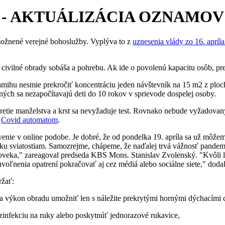
 - AKTUÁLIZÁCIA OZNAMOV
možnené verejné bohoslužby. Vyplýva to z
uznesenia vlády zo 16. apríl
 civilné obrady sobáša a pohrebu. Ak ide o povolenú kapacitu osôb, pre
mihu nesmie prekročiť koncentráciu jeden návštevník na 15 m2 z ploch
ých sa nezapočítavajú deti do 10 rokov v sprievode dospelej osoby.
vretie manželstva a krst sa nevyžaduje test. Rovnako nebude vyžadovaný
i
Covid automatom
.
enie v online podobe. Je dobré, že od pondelka 19. apríla sa už môžeme
 ku sviatostiam. Samozrejme, chápeme, že naďalej trvá vážnosť pandemic
oveka," zareagoval predseda KBS Mons. Stanislav Zvolenský. "Kvôli lim
voľnenia opatrení pokračovať aj cez médiá alebo sociálne siete," dod
ržať:
 na výkon obradu umožniť len s náležite prekrytými hornými dýchacími 
ezinfekciu na ruky alebo poskytnúť jednorazové rukavice,