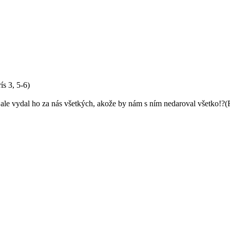
s 3, 5-6)
, ale vydal ho za nás všetkých, akože by nám s ním nedaroval všetko!?(