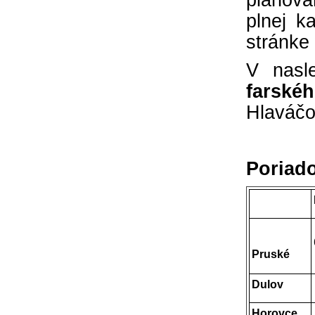
plánova
plnej k
stránke
V nasl
farské
Hlaváčo
Poriado
Pruské
Dulov
Horovce