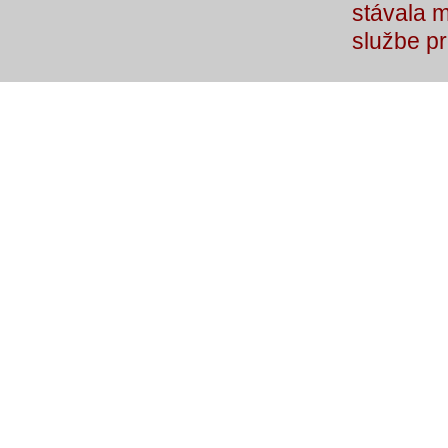
stávala 
službe p