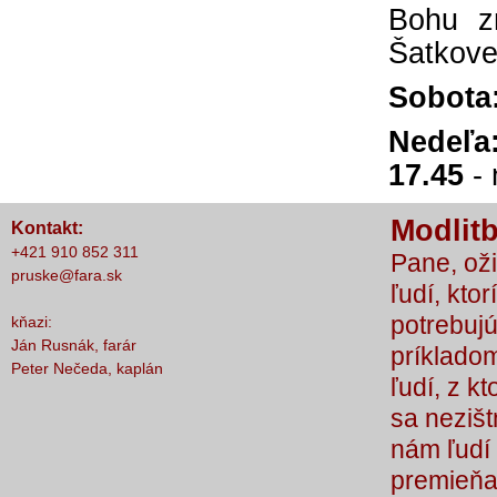
Bohu 
Šatkove
Sob
Nede
17.45
- 
Modlitb
Kontakt:
+421 910 852 311
Pane, oži
pruske@fara.sk
ľudí, ktor
potrebujú
kňazi:
Ján Rusnák, farár
príkladom
Peter Nečeda, kaplán
ľudí, z k
sa nezišt
nám ľudí 
premieňaj