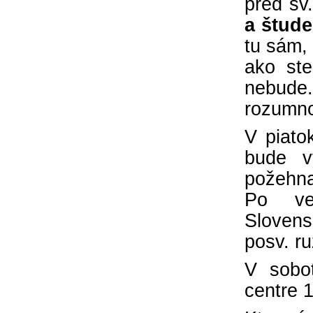
pred sv
nič nestalo, lebo čo by sme si bez Teba
a štud
počali?
tu sám,
ako ste
nebude.
rozumno
V piat
bude v
požehna
Po ve
Slovens
posv. r
V sobo
centre 1