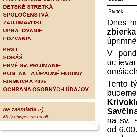
DETSKÉ STRETKÁ
Štvrtok
SPOLOČENSTVÁ
Dnes má
ZAUJÍMAVOSTI
zbierk
UPRATOVANIE
POZVANIA
úprimné
KRST
V ponde
SOBÁŠ
uctieva
PRVÉ SV. PRIJÍMANIE
omšiac
KONTAKT A ÚRADNÉ HODINY
BIRMOVKA 2026
Tento 
OCHRANA OSOBNÝCH ÚDAJOV
budeme
Krivok
Na zasmiatie :-)
Savčin
Malý chlapec sa modlí:
na sv. 
Pane Bože, ďakujem za otecka, za
od 6.00
mamičku a prosím aj za Teba, Pane Bože,
opatruj sa a dávaj na seba pozor, aby sa Ti