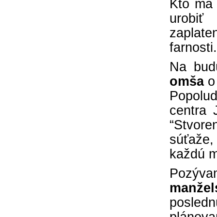
Kto má 
urobiť
zaplate
farnosti.
Na bud
omša
o 
Popolud
centra 
“Stvore
súťaže,
každú 
Pozývam
manžel
posled