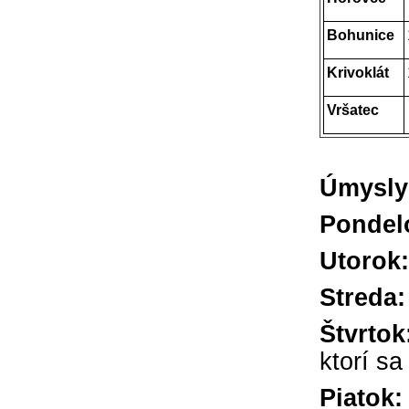
Bohunice
Krivoklát
Vršatec
Úmysly 
Ponde
Utor
Stre
Štvr
ktorí sa
Piat