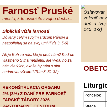
Farnosť Pruské
Oslavovať 
velebiť na
miesto, kde osviežite svojho ducha...
deň a tvoj
145, 1-2)
Biblická vízia farnosti
Dôveruj celým svojím srdcom Pánovi a
nespoliehaj sa na svoj um! (Prís 3, 5-6)
Ak je Boh za nás, kto je proti nám? Keď on
vlastného Syna neušetril, ale vydal ho za
nás všetkých, akože by nám s ním
OBETOV
nedaroval všetko!?(Rim 8, 31-32)
Liturgi
REKONŠTRUKCIA ORGANU
2% (3%) Z DANÍ PRE FARNOSŤ
Pondelok
FARSKÉ TÁBORY 2026
PASTORAČNÉ CENTRUM
Streda