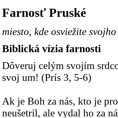
Farnosť Pruské
miesto, kde osviežite svojho
Biblická vízia farnosti
Dôveruj celým svojím srdco
svoj um! (Prís 3, 5-6)
Ak je Boh za nás, kto je p
neušetril, ale vydal ho za 