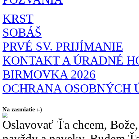
KRST
SOBÁŠ
PRVÉ SV. PRIJÍMANIE
KONTAKT A ÚRADNÉ H
BIRMOVKA 2026
OCHRANA OSOBNÝCH 
Na zasmiatie :-)
Oslavovať Ťa chcem, Bože, 
Malý chlapec sa modlí:
Pane Bože, ďakujem za otecka, za mamičku a prosím aj za Teba, Pane B
bez Teba počali?
navždy a naveky. Budem Ťa