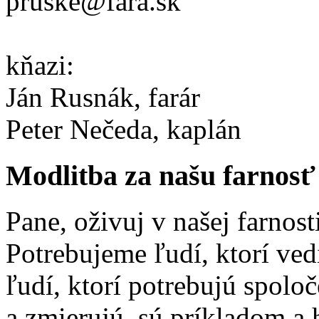
pruske@fara.sk
kňazi:
Ján Rusnák, farár
Peter Nečeda, kaplán
Modlitba za našu farnosť
Pane, oživuj v našej farnost
Potrebujeme ľudí, ktorí ved
ľudí, ktorí potrebujú spolo
a zmierujú, sú príkladom a 