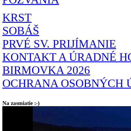
KRST
SOBÁŠ
PRVÉ SV. PRIJÍMANIE
KONTAKT A ÚRADNÉ H
BIRMOVKA 2026
OCHRANA OSOBNÝCH 
Na zasmiatie :-)
Malý chlapec sa modlí:
Pane Bože, ďakujem za otecka, za mamičku a prosím aj za Teba, Pane B
bez Teba počali?