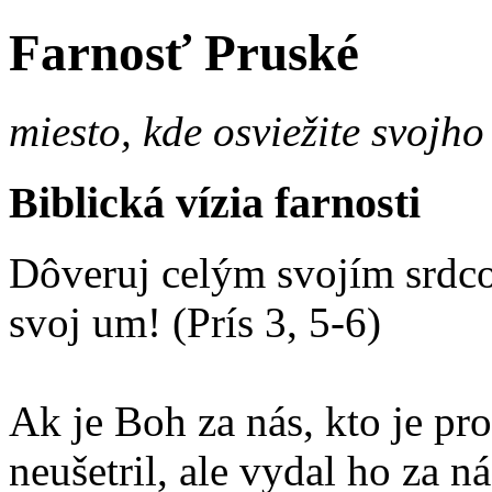
Farnosť Pruské
miesto, kde osviežite svojho
Biblická vízia farnosti
Dôveruj celým svojím srdco
svoj um! (Prís 3, 5-6)
Ak je Boh za nás, kto je p
neušetril, ale vydal ho za 