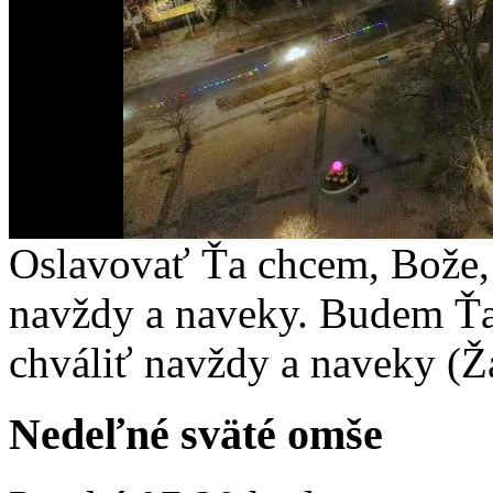
Oslavovať Ťa chcem, Bože, 
navždy a naveky. Budem Ťa
chváliť navždy a naveky (Ž
Nedeľné sväté omše