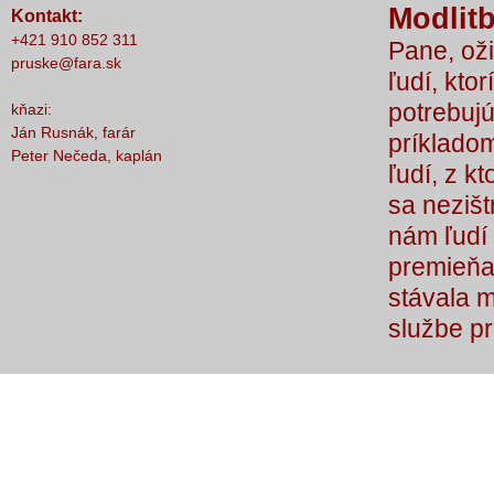
Modlitb
Kontakt:
nič nestalo, lebo čo by sme si bez Teba
+421 910 852 311
Pane, oži
počali?
pruske@fara.sk
ľudí, ktor
potrebujú
kňazi:
Ján Rusnák, farár
príkladom
Peter Nečeda, kaplán
ľudí, z k
sa nezišt
nám ľudí 
premieňaj
stávala 
službe p