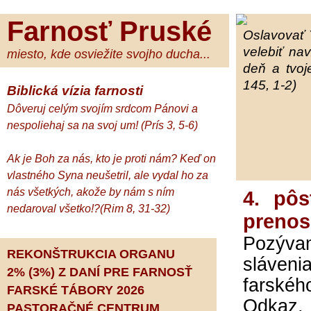
Farnosť Pruské
Oslavovať 
velebiť na
miesto, kde osviežite svojho ducha...
deň a tvoj
145, 1-2)
Biblická vízia farnosti
Dôveruj celým svojím srdcom Pánovi a
nespoliehaj sa na svoj um! (Prís 3, 5-6)
Ak je Boh za nás, kto je proti nám? Keď on
vlastného Syna neušetril, ale vydal ho za
nás všetkých, akože by nám s ním
4. pôs
nedaroval všetko!?(Rim 8, 31-32)
prenos
Pozýva
REKONŠTRUKCIA ORGANU
sláveni
2% (3%) Z DANÍ PRE FARNOSŤ
farského
FARSKÉ TÁBORY 2026
Odkaz,
PASTORAČNÉ CENTRUM