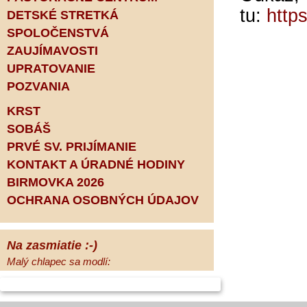
tu:
http
DETSKÉ STRETKÁ
SPOLOČENSTVÁ
ZAUJÍMAVOSTI
UPRATOVANIE
POZVANIA
KRST
SOBÁŠ
PRVÉ SV. PRIJÍMANIE
KONTAKT A ÚRADNÉ HODINY
BIRMOVKA 2026
OCHRANA OSOBNÝCH ÚDAJOV
Na zasmiatie :-)
Malý chlapec sa modlí:
Pane Bože, ďakujem za otecka, za
mamičku a prosím aj za Teba, Pane Bože,
opatruj sa a dávaj na seba pozor, aby sa Ti