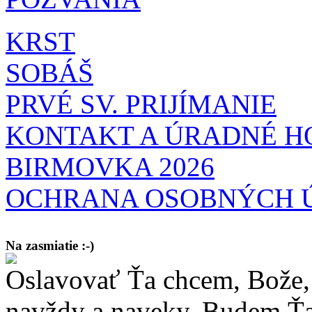
KRST
SOBÁŠ
PRVÉ SV. PRIJÍMANIE
KONTAKT A ÚRADNÉ H
BIRMOVKA 2026
OCHRANA OSOBNÝCH 
Na zasmiatie :-)
Oslavovať Ťa chcem, Bože, 
Malý chlapec sa modlí:
Pane Bože, ďakujem za otecka, za mamičku a prosím aj za Teba, Pane B
bez Teba počali?
navždy a naveky. Budem Ťa