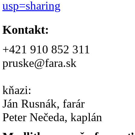
usp=sharing
Kontakt:
+421 910 852 311
pruske@fara.sk
kňazi:
Ján Rusnák, farár
Peter Nečeda, kaplán