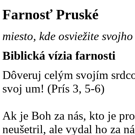
Farnosť Pruské
miesto, kde osviežite svojho
Biblická vízia farnosti
Dôveruj celým svojím srdco
svoj um! (Prís 3, 5-6)
Ak je Boh za nás, kto je p
neušetril, ale vydal ho za 