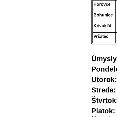
Horovce
Bohunice
Krivoklát
Vršatec
Úmysly 
Ponde
Utor
Stre
Štvr
Pia