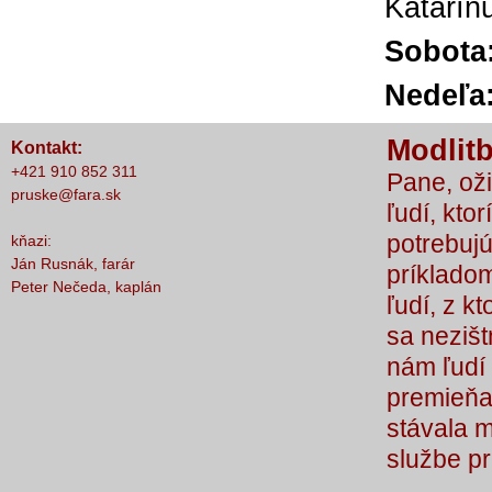
Katarín
Sobo
Nedeľ
Modlitb
Kontakt:
+421 910 852 311
Pane, oži
pruske@fara.sk
ľudí, ktor
potrebujú
kňazi:
Ján Rusnák, farár
príkladom
Peter Nečeda, kaplán
ľudí, z k
sa nezišt
nám ľudí 
premieňaj
stávala 
službe p