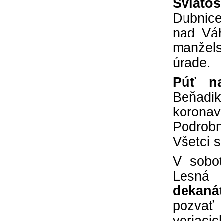
Sviato
Dubnice
nad Váh
manžel
úrade.
Púť n
Beňadik
korona
Podrobn
Všetci 
V sobot
Lesná
dekaná
pozvať 
veriaci