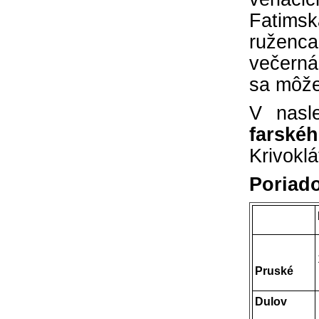
Fatimsk
ruženca
večerná
sa môžet
V nasl
farsk
Krivokl
Poriado
Pruské
Dulov