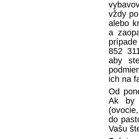
vybavov
nič nestalo, lebo čo by sme si bez Teba
vždy po 
počali?
alebo k
a zaopa
prípade
852 31
aby ste
podmien
ich na f
Od pon
Ak by 
(ovocie
do past
Vašu št