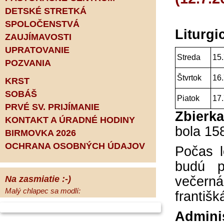
DETSKÉ STRETKÁ
SPOLOČENSTVÁ
Liturgi
ZAUJÍMAVOSTI
UPRATOVANIE
Streda
15.
POZVANIA
Štvrtok
16.
KRST
SOBÁŠ
Piatok
17.
PRVÉ SV. PRIJÍMANIE
Zbierka
KONTAKT A ÚRADNÉ HODINY
bola 15
BIRMOVKA 2026
OCHRANA OSOBNÝCH ÚDAJOV
Počas l
budú p
Na zasmiatie :-)
večern
Malý chlapec sa modlí:
františ
Pane Bože, ďakujem za otecka, za
mamičku a prosím aj za Teba, Pane Bože,
Adminis
opatruj sa a dávaj na seba pozor, aby sa Ti