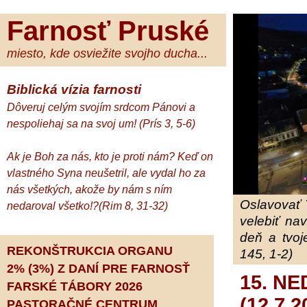
Farnosť Pruské
miesto, kde osviežite svojho ducha...
Biblická vízia farnosti
Dôveruj celým svojím srdcom Pánovi a
nespoliehaj sa na svoj um! (Prís 3, 5-6)
Ak je Boh za nás, kto je proti nám? Keď on
vlastného Syna neušetril, ale vydal ho za
nás všetkých, akože by nám s ním
Oslavovať 
nedaroval všetko!?(Rim 8, 31-32)
velebiť na
deň a tvoj
REKONŠTRUKCIA ORGANU
145, 1-2)
2% (3%) Z DANÍ PRE FARNOSŤ
15. N
FARSKÉ TÁBORY 2026
(12.7.2
PASTORAČNÉ CENTRUM