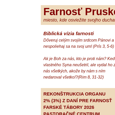
Farnosť Prusk
miesto, kde osviežite svojho ducha.
Biblická vízia farnosti
Dôveruj celým svojím srdcom Pánovi a
nespoliehaj sa na svoj um! (Prís 3, 5-6)
Ak je Boh za nás, kto je proti nám? Ke
vlastného Syna neušetril, ale vydal ho 
nás všetkých, akože by nám s ním
nedaroval všetko!?(Rim 8, 31-32)
REKONŠTRUKCIA ORGANU
2% (3%) Z DANÍ PRE FARNOSŤ
FARSKÉ TÁBORY 2026
PASTORAČNÉ CENTRUM