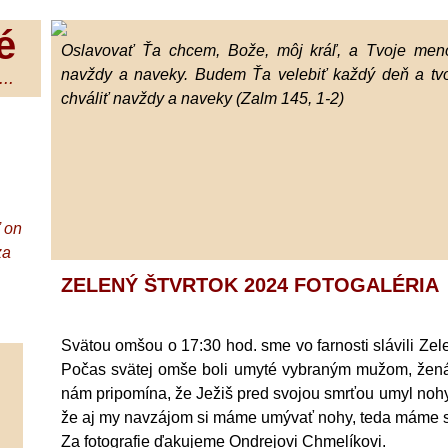
é
Oslavovať Ťa chcem, Bože, môj kráľ, a Tvoje meno
navždy a naveky. Budem Ťa velebiť každý deň a tv
..
chváliť navždy a naveky (Zalm 145, 1-2)
ď on
za
ZELENÝ ŠTVRTOK 2024 FOTOGALÉRIA
Svätou omšou o 17:30 hod. sme vo farnosti slávili Zele
Počas svätej omše boli umyté vybraným mužom, žená
nám pripomína, že Ježiš pred svojou smrťou umyl nohy
že aj my navzájom si máme umývať nohy, teda máme s
Za fotografie ďakujeme Ondrejovi Chmelíkovi.