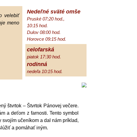
Nedeľné sväté omše
 velebiť
Pruské 07:20 hod.,
oje meno
10:15 hod.
Dulov 08:00 hod.
Horovce 09:15 hod.
celofarská
piatok 17:30 hod.
rodinná
nedeľa 10:15 hod.
ný štvrtok – Štvrtok Pánovej večere.
m a deťom z farnosti. Tento symbol
 svojím učeníkom a dal nám príklad,
lúžiť a pomáhať iným.