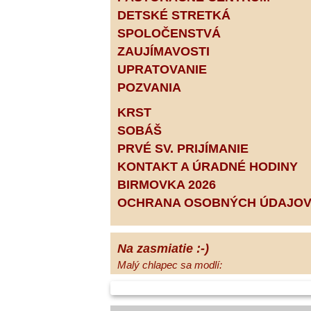
DETSKÉ STRETKÁ
SPOLOČENSTVÁ
ZAUJÍMAVOSTI
UPRATOVANIE
POZVANIA
KRST
SOBÁŠ
PRVÉ SV. PRIJÍMANIE
KONTAKT A ÚRADNÉ HODINY
BIRMOVKA 2026
OCHRANA OSOBNÝCH ÚDAJO
Na zasmiatie :-)
Malý chlapec sa modlí:
Pane Bože, ďakujem za otecka, za
mamičku a prosím aj za Teba, Pane Bože,
opatruj sa a dávaj na seba pozor, aby sa Ti