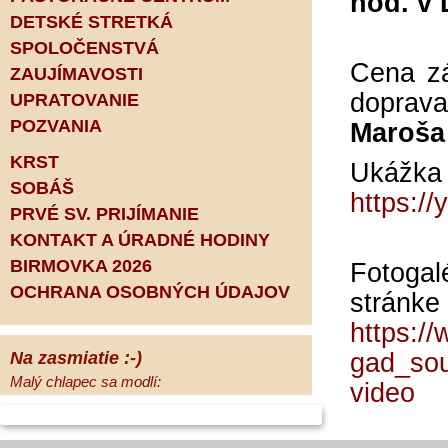
hod. v 
DETSKÉ STRETKÁ
SPOLOČENSTVÁ
Cena zá
ZAUJÍMAVOSTI
doprava
UPRATOVANIE
POZVANIA
Maroša 
KRST
Ukážka 
SOBÁŠ
https:/
PRVÉ SV. PRIJÍMANIE
KONTAKT A ÚRADNÉ HODINY
BIRMOVKA 2026
Fotogal
OCHRANA OSOBNÝCH ÚDAJOV
stránke 
https:/
Na zasmiatie :-)
gad_so
Malý chlapec sa modlí:
video
Pane Bože, ďakujem za otecka, za
mamičku a prosím aj za Teba, Pane Bože,
opatruj sa a dávaj na seba pozor, aby sa Ti