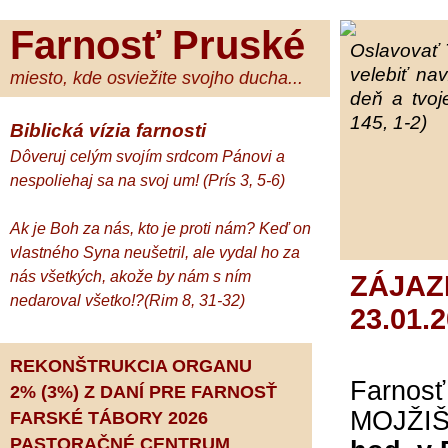
Farnosť Pruské
Oslavovať 
velebiť na
miesto, kde osviežite svojho ducha...
deň a tvoj
145, 1-2)
Biblická vízia farnosti
Dôveruj celým svojím srdcom Pánovi a
nespoliehaj sa na svoj um! (Prís 3, 5-6)
Ak je Boh za nás, kto je proti nám? Keď on
vlastného Syna neušetril, ale vydal ho za
nás všetkých, akože by nám s ním
ZÁJAZ
nedaroval všetko!?(Rim 8, 31-32)
23.01.
REKONŠTRUKCIA ORGANU
Farnosť
2% (3%) Z DANÍ PRE FARNOSŤ
MOJŽIŠ,
FARSKÉ TÁBORY 2026
PASTORAČNÉ CENTRUM