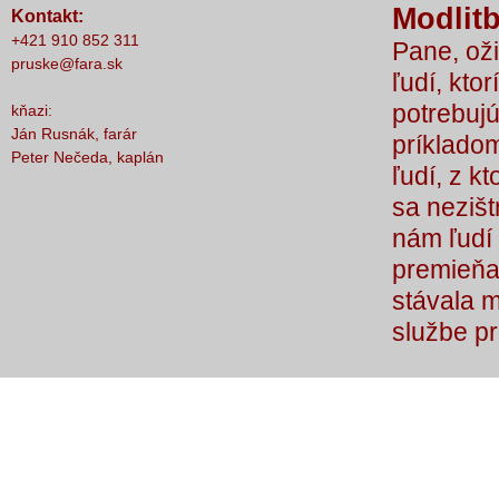
Modlitb
Kontakt:
nič nestalo, lebo čo by sme si bez Teba
+421 910 852 311
Pane, oži
počali?
pruske@fara.sk
ľudí, ktor
potrebujú
kňazi:
Ján Rusnák, farár
príkladom
Peter Nečeda, kaplán
ľudí, z k
sa nezišt
nám ľudí 
premieňaj
stávala 
službe p