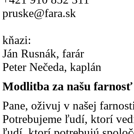
pruske@fara.sk
kňazi:
Ján Rusnák, farár
Peter Nečeda, kaplán
Modlitba za našu farnosť
Pane, oživuj v našej farnost
Potrebujeme ľudí, ktorí ved
ľudí, ktorí potrebujú spolo