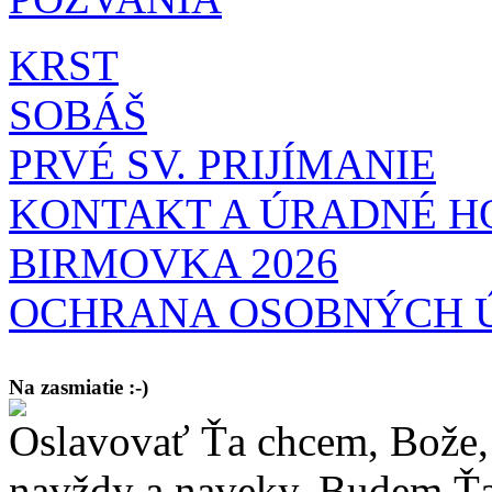
KRST
SOBÁŠ
PRVÉ SV. PRIJÍMANIE
KONTAKT A ÚRADNÉ H
BIRMOVKA 2026
OCHRANA OSOBNÝCH 
Na zasmiatie :-)
Oslavovať Ťa chcem, Bože, 
Malý chlapec sa modlí:
Pane Bože, ďakujem za otecka, za mamičku a prosím aj za Teba, Pane B
bez Teba počali?
navždy a naveky. Budem Ťa