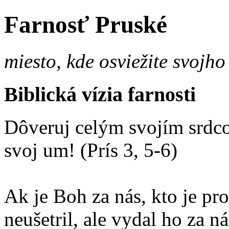
Farnosť Pruské
miesto, kde osviežite svojho
Biblická vízia farnosti
Dôveruj celým svojím srdco
svoj um! (Prís 3, 5-6)
Ak je Boh za nás, kto je p
neušetril, ale vydal ho za 