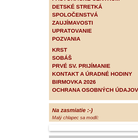
DETSKÉ STRETKÁ
SPOLOČENSTVÁ
ZAUJÍMAVOSTI
UPRATOVANIE
POZVANIA
KRST
SOBÁŠ
PRVÉ SV. PRIJÍMANIE
KONTAKT A ÚRADNÉ HODINY
BIRMOVKA 2026
OCHRANA OSOBNÝCH ÚDAJO
Na zasmiatie :-)
Malý chlapec sa modlí:
Pane Bože, ďakujem za otecka, za
mamičku a prosím aj za Teba, Pane Bože,
opatruj sa a dávaj na seba pozor, aby sa Ti