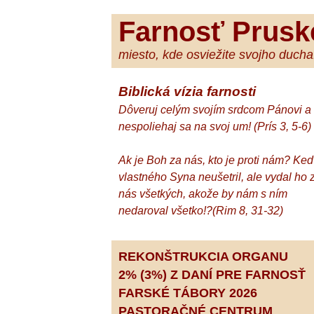
Farnosť Prusk
miesto, kde osviežite svojho ducha.
Biblická vízia farnosti
Dôveruj celým svojím srdcom Pánovi a
nespoliehaj sa na svoj um! (Prís 3, 5-6)
Ak je Boh za nás, kto je proti nám? Ke
vlastného Syna neušetril, ale vydal ho 
nás všetkých, akože by nám s ním
nedaroval všetko!?(Rim 8, 31-32)
REKONŠTRUKCIA ORGANU
2% (3%) Z DANÍ PRE FARNOSŤ
FARSKÉ TÁBORY 2026
PASTORAČNÉ CENTRUM