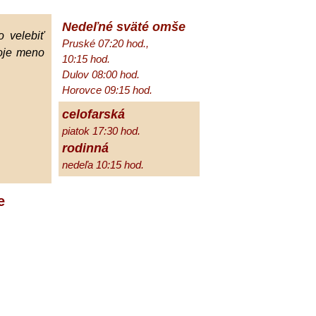
Nedeľné sväté omše
 velebiť
Pruské 07:20 hod.,
oje meno
10:15 hod.
Dulov 08:00 hod.
Horovce 09:15 hod.
celofarská
piatok 17:30 hod.
rodinná
nedeľa 10:15 hod.
e