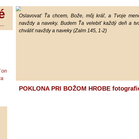
é
Oslavovať Ťa chcem, Bože, môj kráľ, a Tvoje meno
navždy a naveky. Budem Ťa velebiť každý deň a tv
..
chváliť navždy a naveky (Zalm 145, 1-2)
ď on
za
POKLONA PRI BOŽOM HROBE fotografi