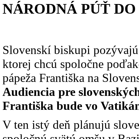
NÁRODNÁ PÚŤ DO 
Slovenskí biskupi pozývajú
ktorej chcú spoločne poďa
pápeža Františka na Slovens
Audiencia pre slovenskýc
Františka bude vo Vatikán
V ten istý deň plánujú slov
spoločnú svätú omšu v Bazil