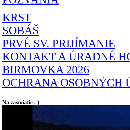
KRST
SOBÁŠ
PRVÉ SV. PRIJÍMANIE
KONTAKT A ÚRADNÉ H
BIRMOVKA 2026
OCHRANA OSOBNÝCH 
Na zasmiatie :-)
Malý chlapec sa modlí:
Pane Bože, ďakujem za otecka, za mamičku a prosím aj za Teba, Pane B
bez Teba počali?