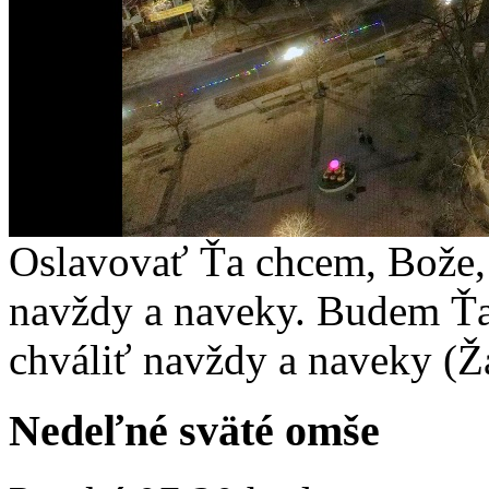
Oslavovať Ťa chcem, Bože, 
navždy a naveky. Budem Ťa
chváliť navždy a naveky (Ž
Nedeľné sväté omše