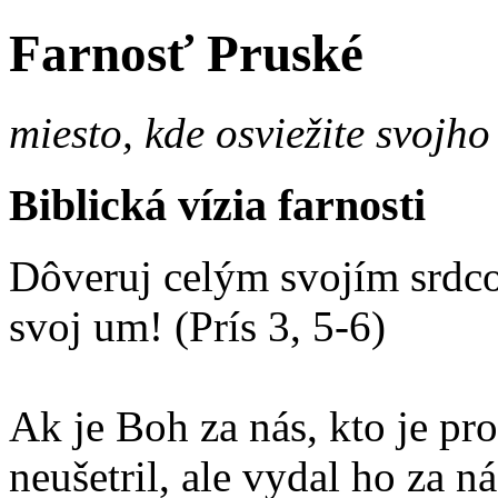
Farnosť Pruské
miesto, kde osviežite svojho
Biblická vízia farnosti
Dôveruj celým svojím srdco
svoj um! (Prís 3, 5-6)
Ak je Boh za nás, kto je p
neušetril, ale vydal ho za 