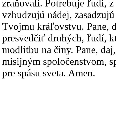
zraňovali. Potrebuje ľudí, 
vzbudzujú nádej, zasadzujú 
Tvojmu kráľovstvu. Pane, 
presvedčiť druhých, ľudí, k
modlitbu na činy. Pane, daj,
misijným spoločenstvom, s
pre spásu sveta. Amen.