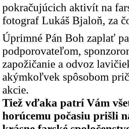
pokračujúcich aktivít na fa
fotograf Lukáš Bjaloň, za
Úprimné Pán Boh zaplať pat
podporovateľom, sponzorom,
zapožičanie a odvoz lavičie
akýmkoľvek spôsobom pričin
akcie.
Tiež vďaka patrí Vám všet
horúcemu počasiu prišli n
krásne farské spoločenstv