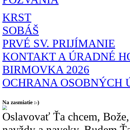
KRST
SOBÁŠ
PRVÉ SV. PRIJÍMANIE
KONTAKT A ÚRADNÉ H
BIRMOVKA 2026
OCHRANA OSOBNÝCH 
Na zasmiatie :-)
Oslavovať Ťa chcem, Bože, 
Malý chlapec sa modlí:
Pane Bože, ďakujem za otecka, za mamičku a prosím aj za Teba, Pane B
bez Teba počali?
navždy a naveky. Budem Ťa