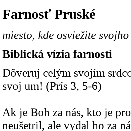
Farnosť Pruské
miesto, kde osviežite svojho
Biblická vízia farnosti
Dôveruj celým svojím srdco
svoj um! (Prís 3, 5-6)
Ak je Boh za nás, kto je p
neušetril, ale vydal ho za 