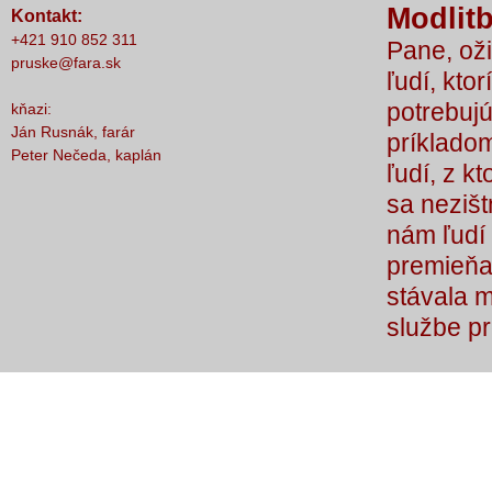
Modlitb
Kontakt:
nič nestalo, lebo čo by sme si bez Teba
+421 910 852 311
Pane, oži
počali?
pruske@fara.sk
ľudí, ktor
potrebujú
kňazi:
Ján Rusnák, farár
príkladom
Peter Nečeda, kaplán
ľudí, z k
sa nezišt
nám ľudí 
premieňaj
stávala 
službe p