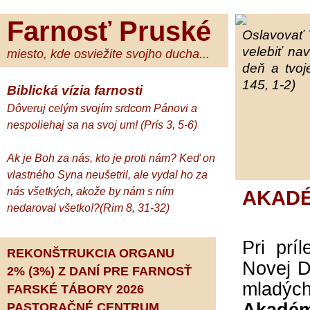
Farnosť Pruské
Oslavovať 
velebiť na
miesto, kde osviežite svojho ducha...
deň a tvoj
145, 1-2)
Biblická vízia farnosti
Dôveruj celým svojím srdcom Pánovi a
nespoliehaj sa na svoj um! (Prís 3, 5-6)
Ak je Boh za nás, kto je proti nám? Keď on
vlastného Syna neušetril, ale vydal ho za
nás všetkých, akože by nám s ním
AKADÉ
nedaroval všetko!?(Rim 8, 31-32)
Pri prí
REKONŠTRUKCIA ORGANU
Novej D
2% (3%) Z DANÍ PRE FARNOSŤ
mladýc
FARSKÉ TÁBORY 2026
PASTORAČNÉ CENTRUM