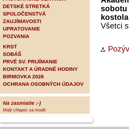
Akadémi
DETSKÉ STRETKÁ
sobotu
SPOLOČENSTVÁ
kostola
ZAUJÍMAVOSTI
Všetci 
UPRATOVANIE
POZVANIA
KRST
Pozýv
SOBÁŠ
PRVÉ SV. PRIJÍMANIE
KONTAKT A ÚRADNÉ HODINY
BIRMOVKA 2026
OCHRANA OSOBNÝCH ÚDAJOV
Na zasmiatie :-)
Malý chlapec sa modlí:
Pane Bože, ďakujem za otecka, za
mamičku a prosím aj za Teba, Pane Bože,
opatruj sa a dávaj na seba pozor, aby sa Ti