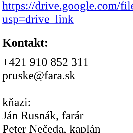
https://drive.google.c
usp=drive_link
Kontakt:
+421 910 852 311
pruske@fara.sk
kňazi:
Ján Rusnák, farár
Peter Nečeda, kaplán