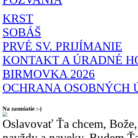
KRST
SOBÁŠ
PRVÉ SV. PRIJÍMANIE
KONTAKT A ÚRADNÉ H
BIRMOVKA 2026
OCHRANA OSOBNÝCH 
Na zasmiatie :-)
Oslavovať Ťa chcem, Bože, 
Malý chlapec sa modlí:
Pane Bože, ďakujem za otecka, za mamičku a prosím aj za Teba, Pane B
bez Teba počali?
navždy a naveky. Budem Ťa