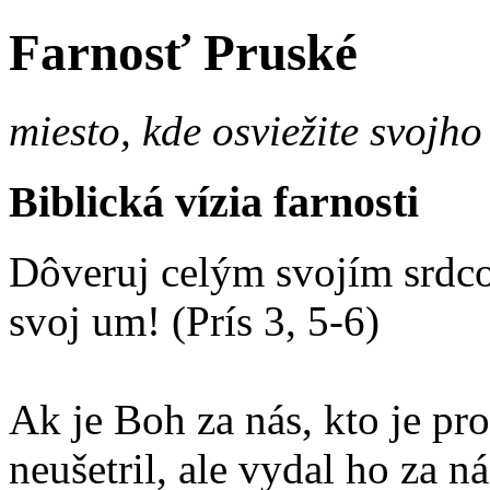
Farnosť Pruské
miesto, kde osviežite svojho
Biblická vízia farnosti
Dôveruj celým svojím srdco
svoj um! (Prís 3, 5-6)
Ak je Boh za nás, kto je p
neušetril, ale vydal ho za 