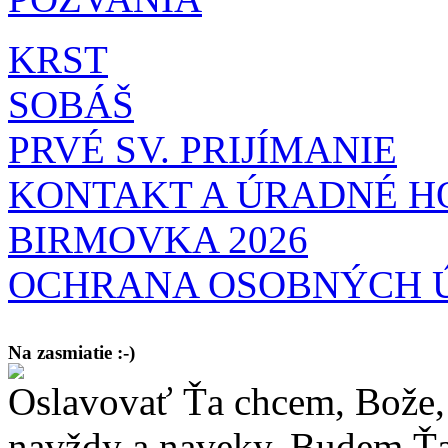
KRST
SOBÁŠ
PRVÉ SV. PRIJÍMANIE
KONTAKT A ÚRADNÉ H
BIRMOVKA 2026
OCHRANA OSOBNÝCH 
Na zasmiatie :-)
Oslavovať Ťa chcem, Bože, 
Malý chlapec sa modlí:
Pane Bože, ďakujem za otecka, za mamičku a prosím aj za Teba, Pane B
bez Teba počali?
navždy a naveky. Budem Ťa