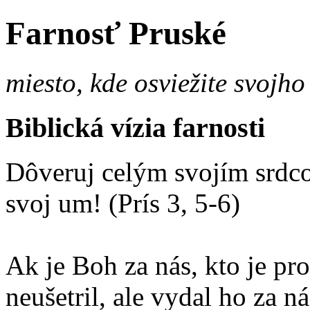
Farnosť Pruské
miesto, kde osviežite svojho
Biblická vízia farnosti
Dôveruj celým svojím srdco
svoj um! (Prís 3, 5-6)
Ak je Boh za nás, kto je p
neušetril, ale vydal ho za 