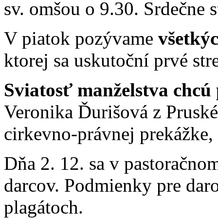
sv. omšou o 9.30. Srdečne s
V piatok pozývame
všetký
ktorej sa uskutoční prvé str
Sviatosť manželstva chcú 
Veronika Ďurišová z Pruské
cirkevno-právnej prekážke, 
Dňa 2. 12. sa v pastoračno
darcov. Podmienky pre darov
plagátoch.