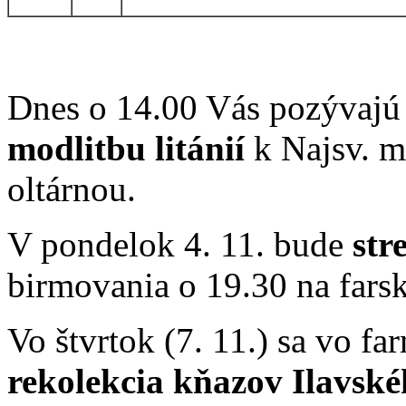
Dnes o 14.00 Vás pozývajú h
modlitbu litánií
k Najsv. m
oltárnou.
V pondelok 4. 11. bude
str
birmovania o 19.30 na far
Vo štvrtok (7. 11.) sa vo fa
rekolekcia kňazov Ilavsk