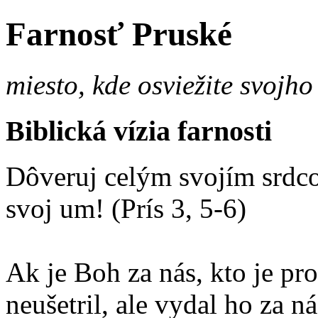
Farnosť Pruské
miesto, kde osviežite svojho
Biblická vízia farnosti
Dôveruj celým svojím srdco
svoj um! (Prís 3, 5-6)
Ak je Boh za nás, kto je p
neušetril, ale vydal ho za 