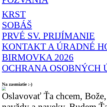
KRST
SOBÁŠ
PRVÉ SV. PRIJÍMANIE
KONTAKT A ÚRADNÉ H
BIRMOVKA 2026
OCHRANA OSOBNÝCH 
Na zasmiatie :-)
Oslavovať Ťa chcem, Bože, 
Malý chlapec sa modlí:
Pane Bože, ďakujem za otecka, za mamičku a prosím aj za Teba, Pane B
bez Teba počali?
navždy a naveky. Budem Ťa