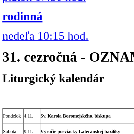
rodinná
nedeľa 10:15 hod.
31. cezročná - OZNAM
Liturgický kalendár
Pondelok
4.11.
Sv. Karola Boromejského, biskupa
Sobota
9.11.
Výročie posviacky Lateránskej baziliky