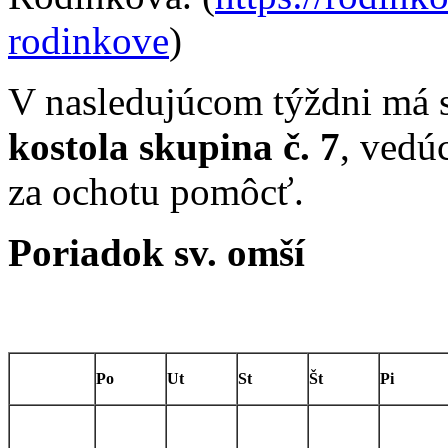
rodinkove
)
V nasledujúcom týždni má 
kostola skupina č. 7
, vedú
za ochotu pomôcť.
Poriadok sv. omší
Po
Ut
St
Št
Pi