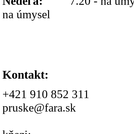
Nedeľa:
7.20 - na úmy
na úmysel
Kontakt:
+421 910 852 311
pruske@fara.sk