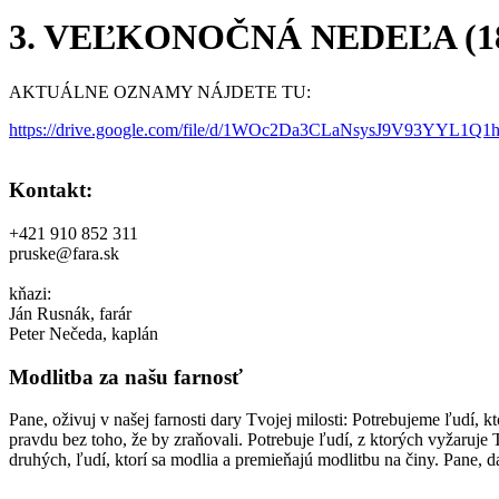
3. VEĽKONOČNÁ NEDEĽA (18.
AKTUÁLNE OZNAMY NÁJDETE TU:
https://drive.google.com/file/d/1WOc2Da3CLaNsysJ9V93YYL1Q1h
Kontakt:
+421 910 852 311
pruske@fara.sk
kňazi:
Ján Rusnák, farár
Peter Nečeda, kaplán
Modlitba za našu farnosť
Pane, oživuj v našej farnosti dary Tvojej milosti: Potrebujeme ľudí, k
pravdu bez toho, že by zraňovali. Potrebuje ľudí, z ktorých vyžaruj
druhých, ľudí, ktorí sa modlia a premieňajú modlitbu na činy. Pane, 