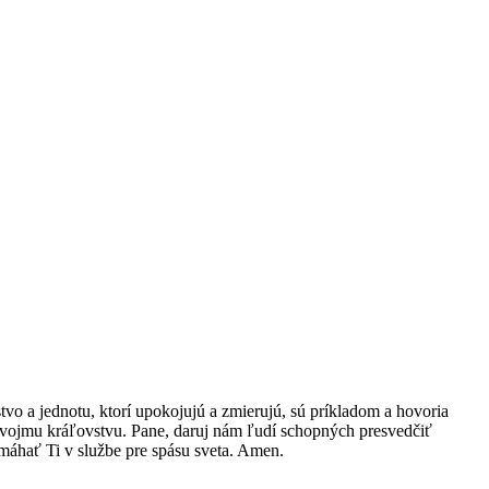
stvo a jednotu, ktorí upokojujú a zmierujú, sú príkladom a hovoria
 Tvojmu kráľovstvu. Pane, daruj nám ľudí schopných presvedčiť
omáhať Ti v službe pre spásu sveta. Amen.