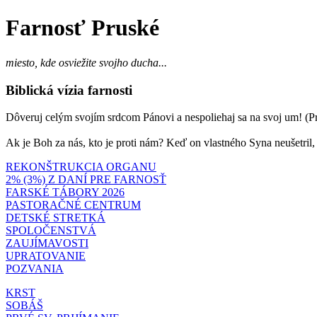
Farnosť Pruské
miesto, kde osviežite svojho ducha...
Biblická vízia farnosti
Dôveruj celým svojím srdcom Pánovi a nespoliehaj sa na svoj um! (Prí
Ak je Boh za nás, kto je proti nám? Keď on vlastného Syna neušetril
REKONŠTRUKCIA ORGANU
2% (3%) Z DANÍ PRE FARNOSŤ
FARSKÉ TÁBORY 2026
PASTORAČNÉ CENTRUM
DETSKÉ STRETKÁ
SPOLOČENSTVÁ
ZAUJÍMAVOSTI
UPRATOVANIE
POZVANIA
KRST
SOBÁŠ