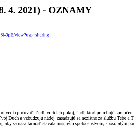
 4. 2021) - OZNAMY
Si-0pE/view?usp=sharing
torí vedia počúvať. Ľudí tvoricich pokoj, ľudí, ktorí potrebujú spoločen
e Tvoj Duch a vzbudzujú nádej, zasadzujú sa nezištne za službu Tebe a
daj, aby sa naša farnosť stávala misijným spoločenstvom, spôsobilým p