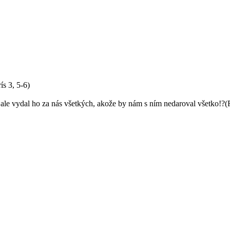
s 3, 5-6)
, ale vydal ho za nás všetkých, akože by nám s ním nedaroval všetko!?(