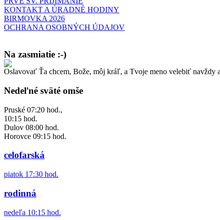
PRVÉ SV. PRIJÍMANIE
KONTAKT A ÚRADNÉ HODINY
BIRMOVKA 2026
OCHRANA OSOBNÝCH ÚDAJOV
Na zasmiatie :-)
Oslavovať Ťa chcem, Bože, môj kráľ, a Tvoje meno velebiť navždy a
Malý chlapec sa modlí:
Pane Bože, ďakujem za otecka, za mamičku a prosím aj za Teba, Pane B
Nedeľné sväté omše
Pruské 07:20 hod.,
10:15 hod.
Dulov 08:00 hod.
Horovce 09:15 hod.
celofarská
piatok 17:30 hod.
rodinná
nedeľa 10:15 hod.