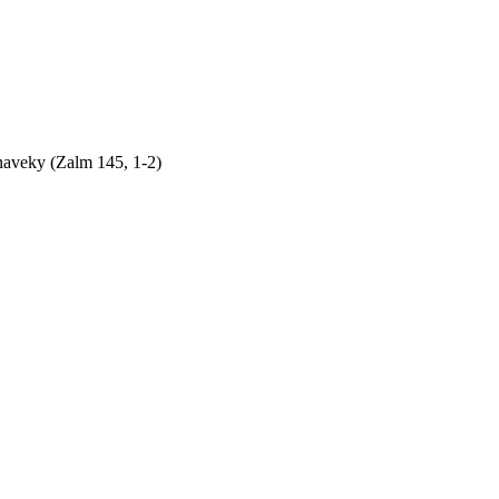
naveky (Zalm 145, 1-2)
by sme si bez Teba počali?