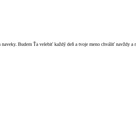
 naveky. Budem Ťa velebiť každý deň a tvoje meno chváliť navždy a 
ože, opatruj sa a dávaj na seba pozor, aby sa Ti nič nestalo, lebo čo 