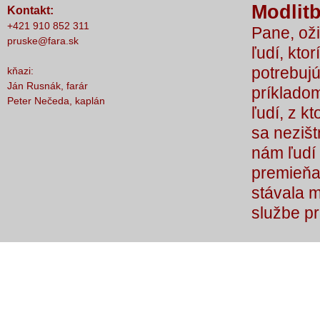
Modlitb
Kontakt:
nič nestalo, lebo čo by sme si bez Teba
+421 910 852 311
Pane, oži
počali?
pruske@fara.sk
ľudí, ktor
potrebujú
kňazi:
Ján Rusnák, farár
príkladom
Peter Nečeda, kaplán
ľudí, z k
sa nezišt
nám ľudí 
premieňaj
stávala 
službe p