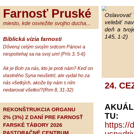
Farnosť Pruské
Oslavovať 
velebiť na
miesto, kde osviežite svojho ducha...
deň a tvoj
145, 1-2)
Biblická vízia farnosti
Dôveruj celým svojím srdcom Pánovi a
nespoliehaj sa na svoj um! (Prís 3, 5-6)
Ak je Boh za nás, kto je proti nám? Keď on
vlastného Syna neušetril, ale vydal ho za
nás všetkých, akože by nám s ním
24. CE
nedaroval všetko!?(Rim 8, 31-32)
AKUÁL
REKONŠTRUKCIA ORGANU
TU:
2% (3%) Z DANÍ PRE FARNOSŤ
https:/
FARSKÉ TÁBORY 2026
PASTORAČNÉ CENTRUM