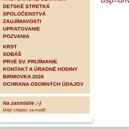
usp=dri
DETSKÉ STRETKÁ
SPOLOČENSTVÁ
ZAUJÍMAVOSTI
UPRATOVANIE
POZVANIA
KRST
SOBÁŠ
PRVÉ SV. PRIJÍMANIE
KONTAKT A ÚRADNÉ HODINY
BIRMOVKA 2026
OCHRANA OSOBNÝCH ÚDAJOV
Na zasmiatie :-)
Malý chlapec sa modlí:
Pane Bože, ďakujem za otecka, za
mamičku a prosím aj za Teba, Pane Bože,
opatruj sa a dávaj na seba pozor, aby sa Ti