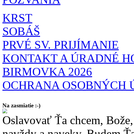
KRST
SOBÁŠ
PRVÉ SV. PRIJÍMANIE
KONTAKT A ÚRADNÉ H
BIRMOVKA 2026
OCHRANA OSOBNÝCH 
Na zasmiatie :-)
Oslavovať Ťa chcem, Bože, 
Malý chlapec sa modlí:
Pane Bože, ďakujem za otecka, za mamičku a prosím aj za Teba, Pane B
bez Teba počali?
navždy a naveky. Budem Ťa