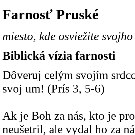
Farnosť Pruské
miesto, kde osviežite svojho
Biblická vízia farnosti
Dôveruj celým svojím srdco
svoj um! (Prís 3, 5-6)
Ak je Boh za nás, kto je p
neušetril, ale vydal ho za 