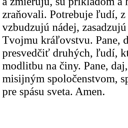
a zmierujú, sú príkladom a 
zraňovali. Potrebuje ľudí, 
vzbudzujú nádej, zasadzujú 
Tvojmu kráľovstvu. Pane, 
presvedčiť druhých, ľudí, k
modlitbu na činy. Pane, daj,
misijným spoločenstvom, s
pre spásu sveta. Amen.